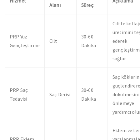
Hizmet
Açıklama
Alanı
Süreç
Ciltte kollaj
üretimini te
PRP Yüz
30-60
Cilt
ederek
Gençleştirme
Dakika
gençleştirm
sağlar.
Saç köklerin
güçlendirere
PRP Saç
30-60
Saç Derisi
dökülmesini
Tedavisi
Dakika
önlemeye
yardımcı olur
Eklem ve te
PRP Eklem
yaralanmala