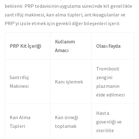
beklenir. PRP tedavisinin uygulama sürecinde kit genellikle
santrifüj makinesi, kan alma tüpleri, antikoagülanlar ve
PRP’yi izole etmek için gerekli diğer bileşenleri içerir.
Kullanım
PRP Kit İçeriği
Olası Fayda
Amacı
Trombosit
Santrifüj
zengini
Kanı işlemek
Makinesi
plazmanın
elde edilmesi
Hasta
Kan Alma
Kan örneği
güvenliği ve
Tüpleri
toplamak
sterilite