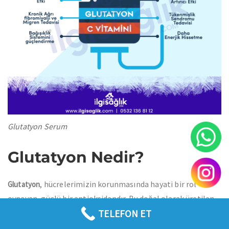
Glutatyon Serum
Glutatyon Nedir?
, hücrelerimizin korunmasında hayati bir rol
Glutatyon
oynayan, güçlü bir antioksidandır. Bu doğal olarak üretilen
TELEFON ET
tripeptid, vücudun birçok metabolik sürecinde aktif olarak
görev yapar ve özellikle karaciğerde yüksek