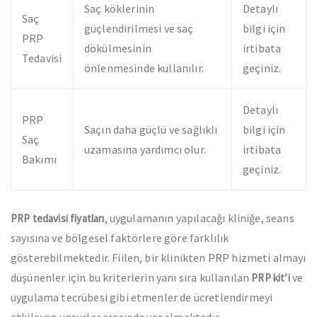
Saç köklerinin
Detaylı
Saç
güçlendirilmesi ve saç
bilgi için
PRP
dökülmesinin
irtibata
Tedavisi
önlenmesinde kullanılır.
geçiniz.
Detaylı
PRP
Saçın daha güçlü ve sağlıklı
bilgi için
Saç
uzamasına yardımcı olur.
irtibata
Bakımı
geçiniz.
, uygulamanın yapılacağı kliniğe, seans
PRP tedavisi fiyatları
sayısına ve bölgesel faktörlere göre farklılık
gösterebilmektedir. Fiilen, bir klinikten PRP hizmeti almayı
düşünenler için bu kriterlerin yanı sıra kullanılan
ve
PRP kit’i
uygulama tecrübesi gibi etmenler de ücretlendirmeyi