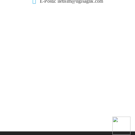
E-Posta:
iletisim@ilgisaglik.com