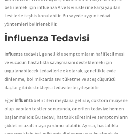
belirlemek için influenza A ve B virüslerine karşı yapılan
testlerle teşhis konulabilir. Bu sayede uygun tedavi
yöntemleri belirlenebilir.
İnfluenza Tedavisi
tedavisi, genellikle semptomların hafifletilmesi
İnfluenza
ve vücudun hastalıkla savaşmasını desteklemek için
uygulanabilecek tedavilerle ek olarak, genellikle evde
dinlenme, bol miktarda sıvı tüketme ve ateş düşürücü
ilaçlar gibi destekleyici tedavilerle iyileşebilir.
Eğer
belirtileri meydana gelirse, doktora muayene
influenza
olup yapılan testler sonucunda, önerilen tedaviye hemen
başlanmalıdır. Bu tedavi, hastalık süresini ve semptomların
şiddetini azaltmaya yardımcı olabilir. Ayrıca, hastalıkla
savaşmak için bol miktarda dinlenme ve uyku almak da